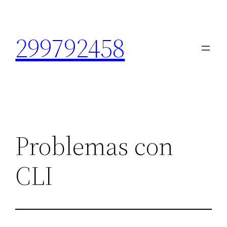
Saltar
al
299792458
contenido
Problemas con
CLI