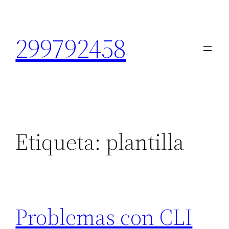
Saltar
al
299792458
contenido
Etiqueta:
plantilla
Problemas con CLI