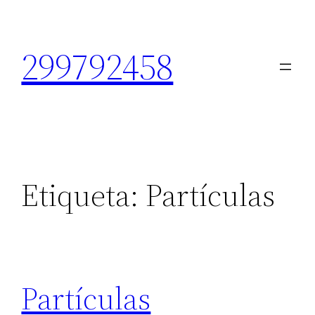
Saltar
al
299792458
contenido
Etiqueta:
Partículas
Partículas