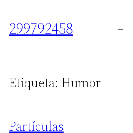
Saltar
al
299792458
contenido
Etiqueta:
Humor
Partículas